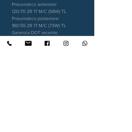
Pneumatico anteriore:
120/70 ZR 17 M/C (58W) TL
Pneumatico posteriore:
180/55 ZR 17 M/C (73W) TL
Garanzia DOT recente.
Contatti
Xtyre.it
Assistenza telefonica ordini:
351 998 2949
WhatsApp:
351 998 2949
Lunedì - Giovedì: 10:00/12:30 - 16:00/17:00
Venerdì: 10:00/12:30