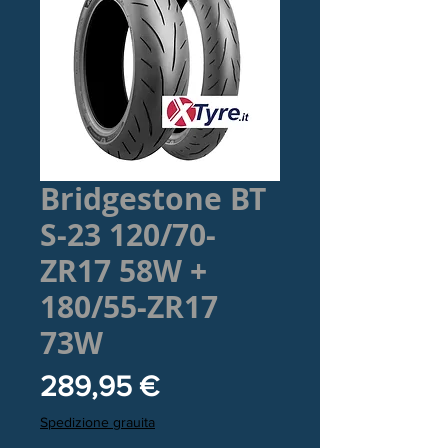
Bridgestone BT
S-23 120/70-
ZR17 58W +
180/55-ZR17
73W
Prezzo
289,95 €
Spedizione grauita