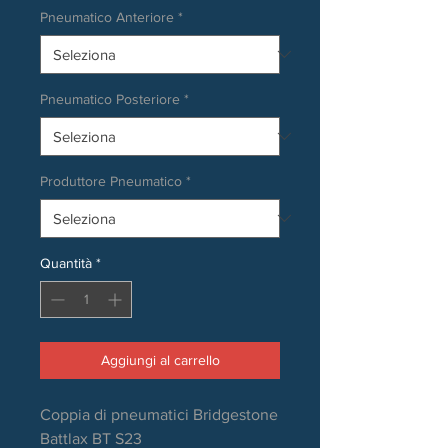
Pneumatico Anteriore
*
Pneumatico Posteriore
*
Produttore Pneumatico
*
Quantità
*
Aggiungi al carrello
Coppia di pneumatici Bridgestone
Battlax BT S23