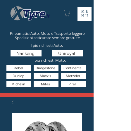
ME
NU
Pneumatici Auto, Moto e Trasporto leggero
Spedizioni assicurate sempre gratuite
I più richiesti Auto:
Nankang
Uniroyal
I più richiesti Moto:
Rebel
Bridgestone
Continental
Dunlop
Maxxis
Metzeler
Michelin
Mitas
Pirelli