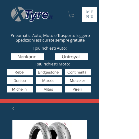
ME
NU
Pneumatici Auto, Moto e Trasporto leggero
Spedizioni assicurate sempre gratuite
I più richiesti Auto:
Nankang
Uniroyal
I più richiesti Moto:
Rebel
Bridgestone
Continental
Dunlop
Maxxis
Metzeler
Michelin
Mitas
Pirelli