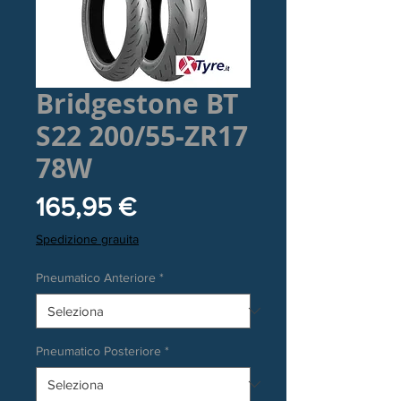
Bridgestone BT
S22 200/55-ZR17
78W
Prezzo
165,95 €
Spedizione grauita
Pneumatico Anteriore
*
Pneumatico Posteriore
*