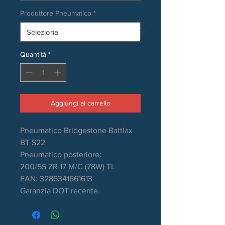
Produttore Pneumatico
*
Quantità
*
Aggiungi al carrello
Pneumatico Bridgestone Battlax
BT S22
Pneumatico posteriore:
200/55 ZR 17 M/C (78W) TL
EAN: 3286341661613
Garanzia DOT recente.