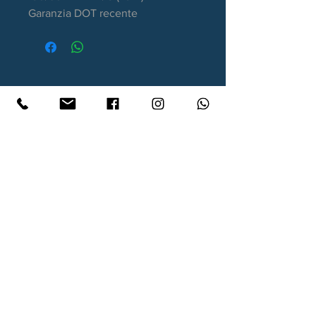
Garanzia DOT recente
Contatti
Xtyre.it
Assistenza telefonica ordini:
351 998 2949
WhatsApp:
351 998 2949
Lunedì - Giovedì: 10:00/12:30 - 16:00/17:00
Venerdì: 10:00/12:30