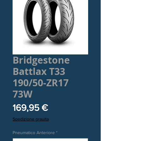
Bridgestone
Battlax T33
190/50-ZR17
73W
Prezzo
169,95 €
Spedizione grauita
Pneumatico Anteriore
*