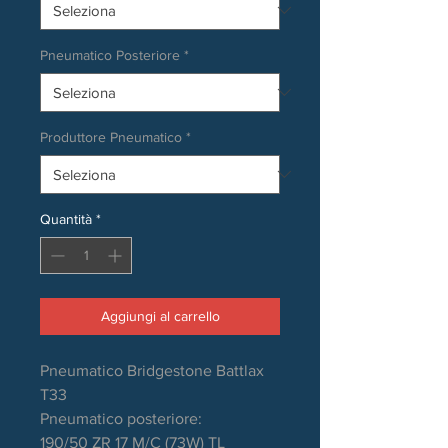
Pneumatico Posteriore
*
Produttore Pneumatico
*
Quantità
*
Aggiungi al carrello
Pneumatico Bridgestone Battlax
T33
Pneumatico posteriore:
190/50 ZR 17 M/C (73W) TL