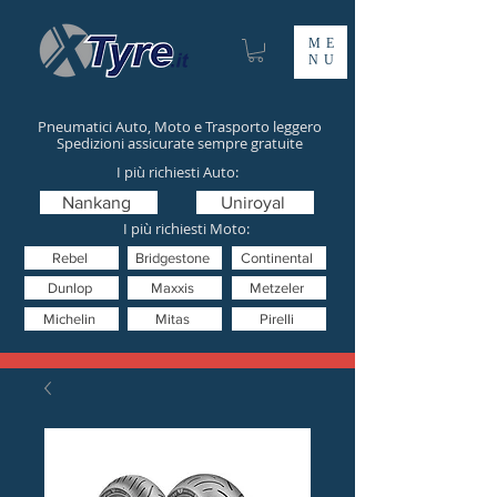
ME
NU
Pneumatici Auto, Moto e Trasporto leggero
Spedizioni assicurate sempre gratuite
I più richiesti Auto:
Nankang
Uniroyal
I più richiesti Moto:
Rebel
Bridgestone
Continental
Dunlop
Maxxis
Metzeler
Michelin
Mitas
Pirelli