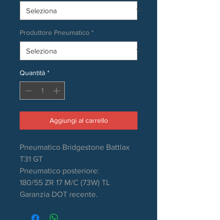
Produttore Pneumatico
*
Quantità
*
Aggiungi al carrello
Pneumatico Bridgestone Battlax
T31 GT
Pneumatico posteriore:
180/55 ZR 17 M/C (73W) TL
Garanzia DOT recente.