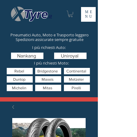
ME
NU
Pneumatici Auto, Moto e Trasporto leggero
Spedizioni assicurate sempre gratuite
I più richiesti Auto:
Nankang
Uniroyal
I più richiesti Moto:
Rebel
Bridgestone
Continental
Dunlop
Maxxis
Metzeler
Michelin
Mitas
Pirelli