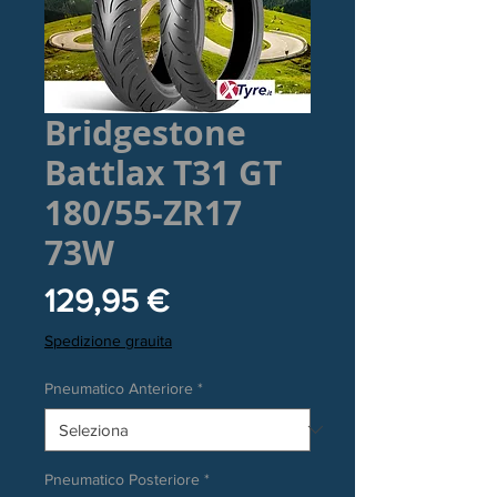
Bridgestone
Battlax T31 GT
180/55-ZR17
73W
Prezzo
129,95 €
Spedizione grauita
Pneumatico Anteriore
*
Pneumatico Posteriore
*