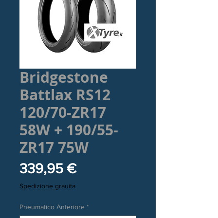
Bridgestone
Battlax RS12
120/70-ZR17
58W + 190/55-
ZR17 75W
Prezzo
339,95 €
Spedizione grauita
Pneumatico Anteriore
*