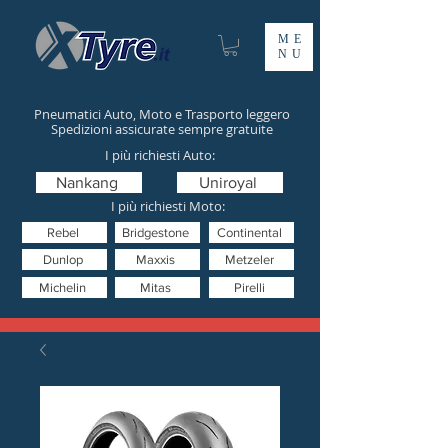
ME
NU
Pneumatici Auto, Moto e Trasporto leggero
Spedizioni assicurate sempre gratuite
I più richiesti Auto:
Nankang
Uniroyal
I più richiesti Moto:
Rebel
Bridgestone
Continental
Dunlop
Maxxis
Metzeler
Michelin
Mitas
Pirelli