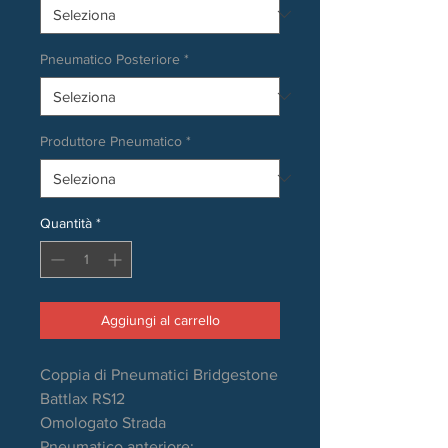
Pneumatico Posteriore
*
Produttore Pneumatico
*
Quantità
*
Aggiungi al carrello
Coppia di Pneumatici Bridgestone
Battlax RS12
Omologato Strada
Pneumatico anteriore: