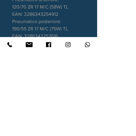
120/70 ZR 17 M/C (58W) TL
EAN: 3286343254912
Pneumatico posteriore:
190/55 ZR 17 M/C (75W) TL
EAN: 3286343257616
Garanzia DOT recente
Contatti
Xtyre.it
Assistenza telefonica ordini:
351 998 2949
WhatsApp:
351 998 2949
Lunedì - Giovedì: 10:00/12:30 - 16:00/17:00
Venerdì: 10:00/12:30