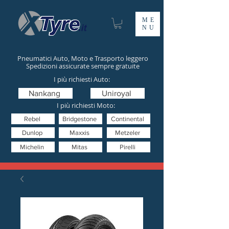
ME
NU
Pneumatici Auto, Moto e Trasporto leggero
Spedizioni assicurate sempre gratuite
I più richiesti Auto:
Nankang
Uniroyal
I più richiesti Moto:
Rebel
Bridgestone
Continental
Dunlop
Maxxis
Metzeler
Michelin
Mitas
Pirelli