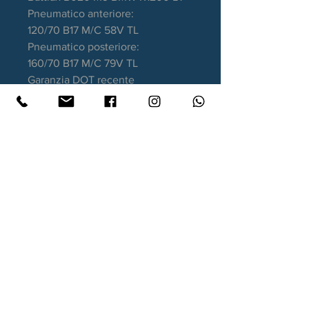
Pneumatico anteriore:
120/70 B17 M/C 58V TL
Pneumatico posteriore:
160/70 B17 M/C 79V TL
Garanzia DOT recente
Contatti
Xtyre.it
Assistenza telefonica ordini:
351 998 2949
WhatsApp:
351 998 2949
Lunedì - Giovedì: 10:00/12:30 - 16:00/17:00
Venerdì: 10:00/12:30