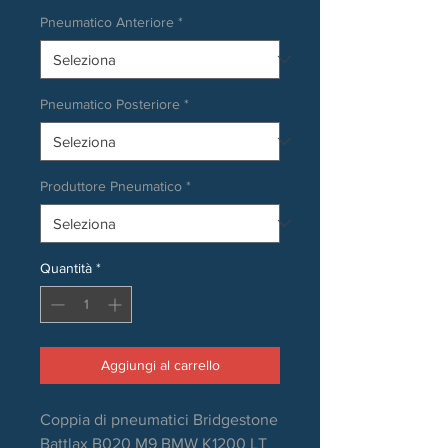
Pneumatico Anteriore
*
Pneumatico Posteriore
*
Produttore Pneumatico
*
Quantità
*
Aggiungi al carrello
Coppia di pneumatici Bridgestone
Battlax B020 M9 BMW K1200 LT