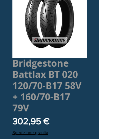
Bridgestone
Battlax BT 020
120/70-B17 58V
+ 160/70-B17
79V
Prezzo
302,95 €
Spedizione grauita