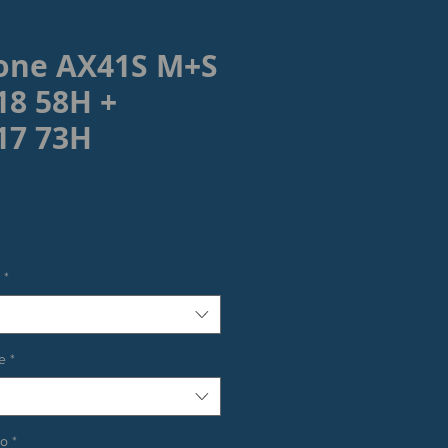
tone AX41S M+S
18 58H +
17 73H
rezzo
*
e
*
co
*