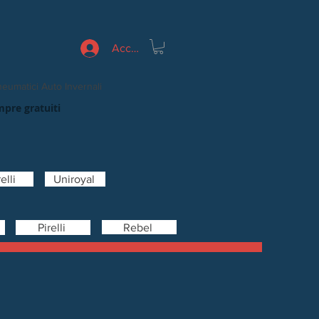
Accedi
eumatici Auto Invernali
mpre gratuiti
elli
Uniroyal
Rebel
Pirelli