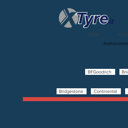
HOME
AUT
Assicurazion
BFGoodrich
Br
Bridgestone
Continental