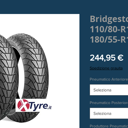
Bridges
110/80-R
180/55-R
P
244,95 €
Spedizione grauita
Pneumatico Anteriore
Seleziona
Pneumatico Posterior
Seleziona
Produttore Pneumati