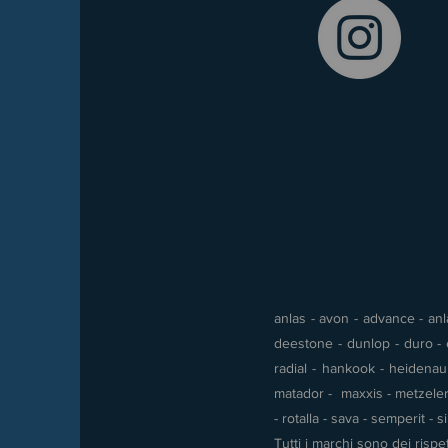
anlas - avon - advance - anla
deestone - dunlop - duro - e
radial - hankook - heidenau -
matador - maxxis - metzeler 
- rotalla - sava - semperit - 
Tutti i marchi sono dei rispet