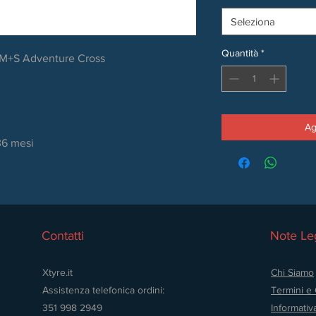
Seleziona
Quantità
*
 M+S Adventure Cross
Ag
36 mesi
Contatti
Note Leg
Xtyre.it
Chi Siamo
Assistenza telefonica ordini:
Termini e 
351 998 2949
Informativ