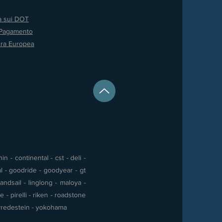
va sui DOT
 Pagamento
ura Europea
 - continental - cst - deli -
al - goodride - goodyear - gt
andsail - linglong - maloya -
- pirelli - riken - roadstone
 - vredestein - yokohama