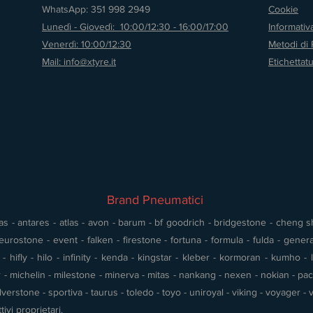
WhatsApp: 351 998 2949
Cookie
Lunedì - Giovedì: 10:00/12:30 - 16:00/17:00
Informati
Venerdì: 10:00/12:30
Metodi di
Mail: info@xtyre.it
Etichettat
Brand Pneumatici
s - antares - atlas - avon - barum - bf goodrich - bridgestone - cheng shin
urostone - event - falken - firestone - fortuna - formula - fulda - gener
 hifly - hilo - infinity - kenda - kingstar - kleber - kormoran - kumho - l
- michelin - milestone - minerva - mitas - nankang - nexen - nokian - pace 
silverstone - sportiva - taurus - toledo - toyo - uniroyal - viking - voyager
tivi proprietari.