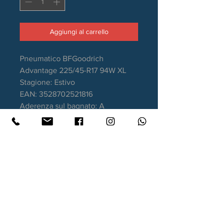
Aggiungi al carrello
Pneumatico BFGoodrich
Advantage 225/45-R17 94W XL
Stagione: Estivo
EAN: 3528702521816
Aderenza sul bagnato: A
Consumo carburante: C
Rumorosità da rotolamento: 70dB
Bordo MFS a protezione del
cerchio
Garanzia DOT recente
Contatti