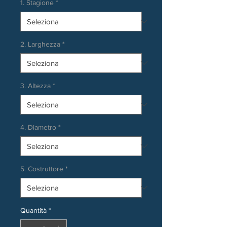
1. Stagione
*
2. Larghezza
*
3. Altezza
*
4. Diametro
*
5. Costruttore
*
Quantità
*