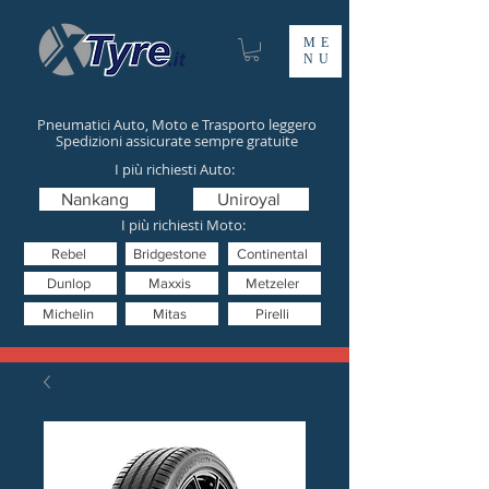
ME
NU
Pneumatici Auto, Moto e Trasporto leggero
Spedizioni assicurate sempre gratuite
I più richiesti Auto:
Nankang
Uniroyal
I più richiesti Moto:
Rebel
Bridgestone
Continental
Dunlop
Maxxis
Metzeler
Michelin
Mitas
Pirelli