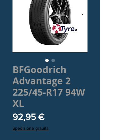
BFGoodrich
Advantage 2
225/45-R17 94W
XL
Prezzo
92,95 €
Spedizione grauita