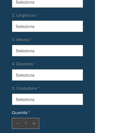
2. Larghezza
*
3. Altezza
*
4. Diametro
*
5. Costruttore
*
Quantità
*