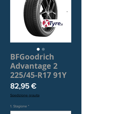
BFGoodrich
Advantage 2
225/45-R17 91Y
Prezzo
82,95 €
Spedizione grauita
1. Stagione
*