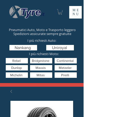
ME
NU
Pneumatici Auto, Moto e Trasporto leggero
Spedizioni assicurate sempre gratuite
I più richiesti Auto:
Nankang
Uniroyal
I più richiesti Moto:
Rebel
Bridgestone
Continental
Dunlop
Maxxis
Metzeler
Michelin
Mitas
Pirelli