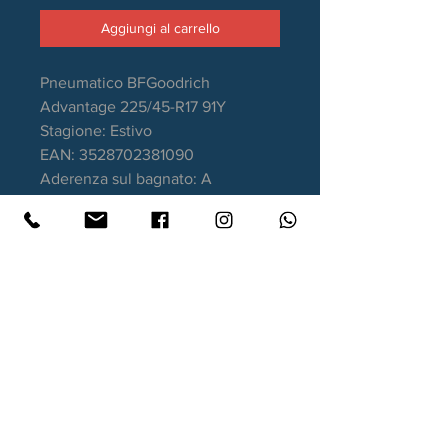
Aggiungi al carrello
Pneumatico BFGoodrich
Advantage 225/45-R17 91Y
Stagione: Estivo
EAN: 3528702381090
Aderenza sul bagnato: A
Consumo carburante: C
Rumorosità da rotolamento: 71dB
Bordo MFS a protezione del
cerchio
Garanzia DOT recente
Contatti
Xtyre.it