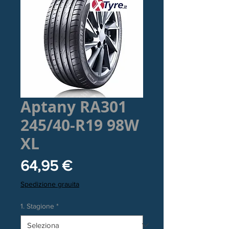
Aptany RA301
245/40-R19 98W
XL
Prezzo
64,95 €
Spedizione grauita
1. Stagione
*