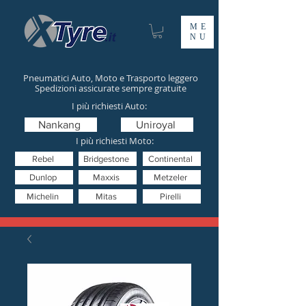
ME
NU
Pneumatici Auto, Moto e Trasporto leggero
Spedizioni assicurate sempre gratuite
I più richiesti Auto:
Nankang
Uniroyal
I più richiesti Moto:
Rebel
Bridgestone
Continental
Dunlop
Maxxis
Metzeler
Michelin
Mitas
Pirelli