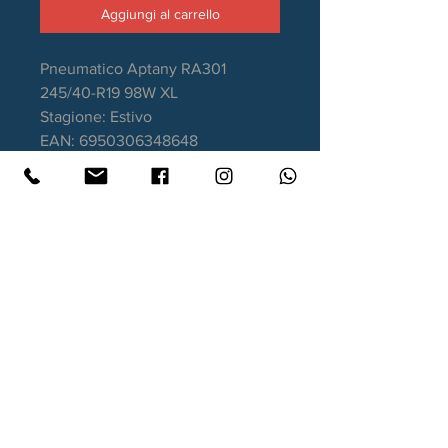
Aggiungi al carrello
Pneumatico Aptany RA301
245/40-R19 98W XL
Stagione: Estivo
EAN: 6950306348648
Aderenza sul bagnato: B
Consumo carburante: C
Rumorosità da rotolamento: 71dB
Garanzia DOT recente
Contatti
Xtyre.it
Assistenza telefonica ordini:
351 998 2949
WhatsApp:
351 998 2949