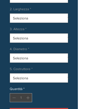
2. Larghezza
*
3. Altezza
*
4. Diametro
*
5. Costruttore
*
Quantità
*