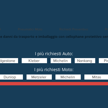
O
Pneumatici Moto
Richiedi Preventivo
Pn
e danni da trasporto e imballaggio con cellophane protettivo se
I più richiesti Auto:
idgestone
Kleber
Michelin
Nankang
Pir
I più richiesti Moto:
Dunlop
Metzeler
Michelin
Mitas