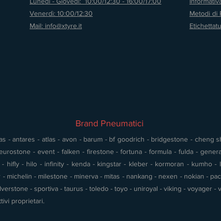
Lunedì - Giovedì: 10:00/12:30 - 16:00/17:00
Informati
Venerdì: 10:00/12:30
Metodi di
Mail: info@xtyre.it
Etichettat
Brand Pneumatici
s - antares - atlas - avon - barum - bf goodrich - bridgestone - cheng shin
urostone - event - falken - firestone - fortuna - formula - fulda - gener
 hifly - hilo - infinity - kenda - kingstar - kleber - kormoran - kumho - l
- michelin - milestone - minerva - mitas - nankang - nexen - nokian - pace 
silverstone - sportiva - taurus - toledo - toyo - uniroyal - viking - voyager
tivi proprietari.