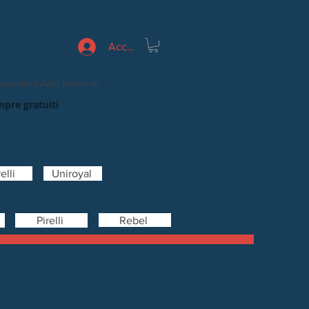
Accedi
eumatici Auto Invernali
mpre gratuiti
elli
Uniroyal
Rebel
Pirelli