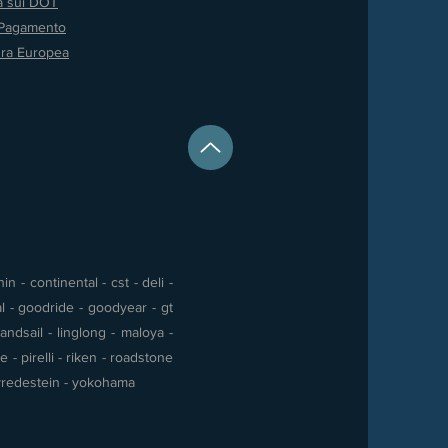
va sui DOT
 Pagamento
ura Europea
 - continental - cst - deli -
al - goodride - goodyear - gt
andsail - linglong - maloya -
- pirelli - riken - roadstone
 - vredestein - yokohama