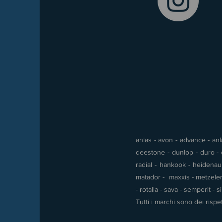
anlas - avon - advance - anla
deestone - dunlop - duro - e
radial - hankook - heidenau -
matador - maxxis - metzeler 
- rotalla - sava - semperit - 
Tutti i marchi sono dei rispet