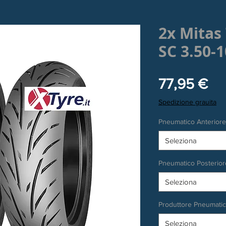
2x Mitas
SC 3.50-
Pr
77,95 €
Spedizione grauita
Pneumatico Anteriore
Seleziona
Pneumatico Posterior
Seleziona
Produttore Pneumati
Seleziona