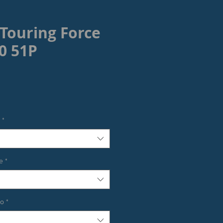
 Touring Force
10 51P
ezzo
*
e
*
co
*