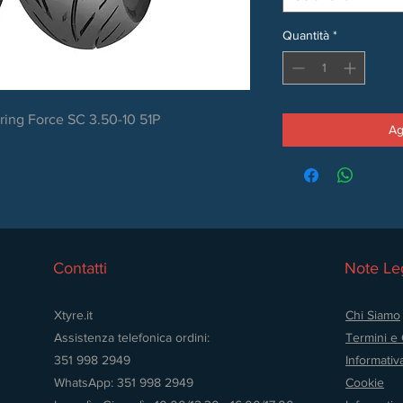
Quantità
*
ring Force SC 3.50-10 51P
Ag
Contatti
Note Leg
Xtyre.it
Chi Siamo
Assistenza telefonica ordini:
Termini e 
351 998 2949
Informativ
WhatsApp: 351 998 2949
Cookie