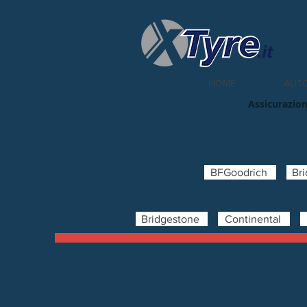
HOME
AUT
Assicurazion
BFGoodrich
Br
Bridgestone
Continental