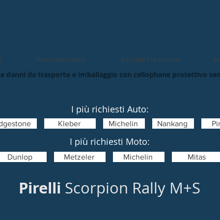
O
Pneumatici Moto
Richiedi Preventivo
Pn
e danni da trasporto e imballaggio con cellophane protettivo se
I più richiesti Auto:
idgestone
Kleber
Michelin
Nankang
Pir
I più richiesti Moto:
Dunlop
Metzeler
Michelin
Mitas
Pirelli
Scorpion Rally M+S