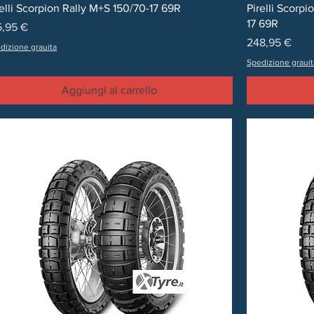
Vista rapida
relli Scorpion Rally M+S 150/70-17 69R
Pirelli Scorp
17 69R
ezzo
5,95 €
Prezzo
248,95 €
dizione grauita
Spedizione grauit
Aggiungi al carrello