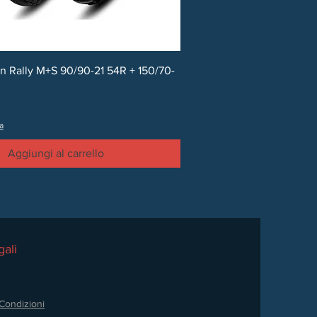
Vista rapida
ion Rally M+S 90/90-21 54R + 150/70-
a
Aggiungi al carrello
ali
Condizioni