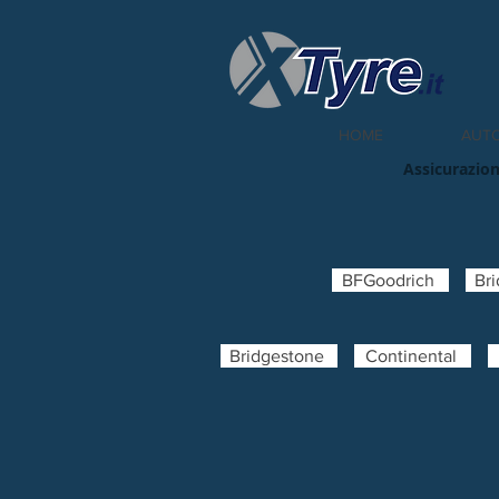
HOME
AUT
Assicurazion
BFGoodrich
Br
Bridgestone
Continental