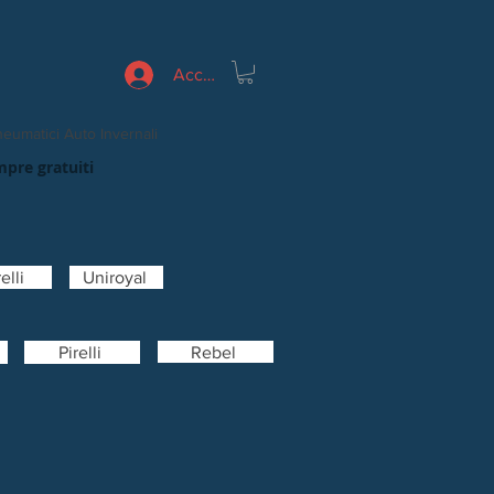
Accedi
eumatici Auto Invernali
mpre gratuiti
elli
Uniroyal
Rebel
Pirelli