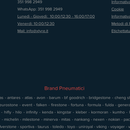
351 998 2949
Informativ
WhatsApp: 351 998 2949
Cookie
Lunedì - Giovedì: 10:00/12:30 - 16:00/17:00
Informati
Venerdì: 10:00/12:30
Metodi di
Mail: info@xtyre.it
Etichettat
Brand Pneumatici
s - antares - atlas - avon - barum - bf goodrich - bridgestone - cheng shin
urostone - event - falken - firestone - fortuna - formula - fulda - gener
 hifly - hilo - infinity - kenda - kingstar - kleber - kormoran - kumho - l
- michelin - milestone - minerva - mitas - nankang - nexen - nokian - pace 
silverstone - sportiva - taurus - toledo - toyo - uniroyal - viking - voyager