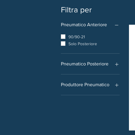
Filtra per
Pneumatico Anteriore
90/90-21
Solo Posteriore
Pneumatico Posteriore
150/70-17
150/70-18
Produttore Pneumatico
Pirelli