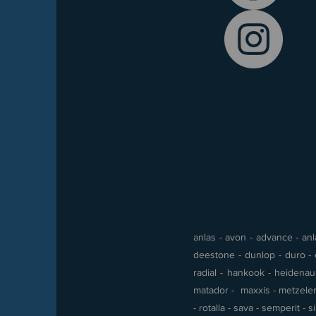
anlas - avon - advance - anla
deestone - dunlop - duro - e
radial - hankook - heidenau -
matador - maxxis - metzeler 
- rotalla - sava - semperit - 