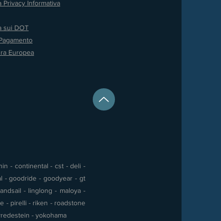
a Privacy
Informativa
va sui DOT
 Pagamento
ura Europea
 - continental - cst - deli -
al - goodride - goodyear - gt
andsail - linglong - maloya -
- pirelli - riken - roadstone
 - vredestein - yokohama