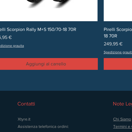
Vista rapida
relli Scorpion Rally M+S 150/70-18 70R
Pirelli Scorp
18 70R
ezzo
6,95 €
Prezzo
249,95 €
dizione grauita
Spedizione grauit
Aggiungi al carrello
Contatti
Note Leg
Xtyre.it
Chi Siamo
Assistenza telefonica ordini:
Termini e 