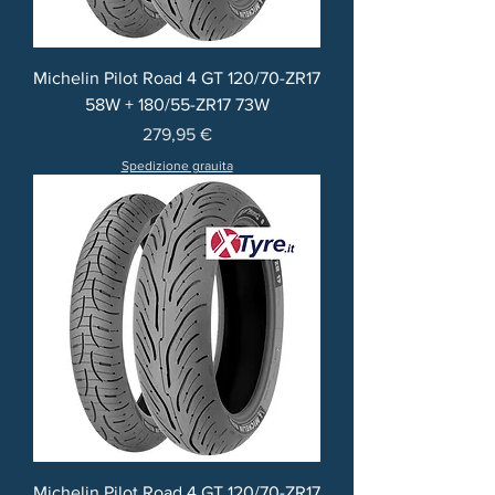
Michelin Pilot Road 4 GT 120/70-ZR17
58W + 180/55-ZR17 73W
Prezzo
279,95 €
Spedizione grauita
Michelin Pilot Road 4 GT 120/70-ZR17