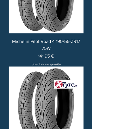
Michelin Pilot Road 4 190/55-ZR17
75W
Prezzo
141,95 €
Spedizione grauita