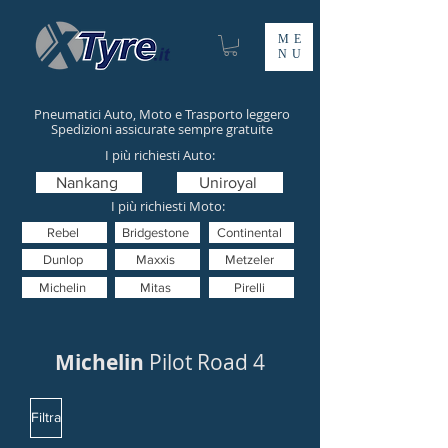
ME
NU
Pneumatici Auto, Moto e Trasporto leggero
Spedizioni assicurate sempre gratuite
I più richiesti Auto:
Nankang
Uniroyal
I più richiesti Moto:
Rebel
Bridgestone
Continental
Dunlop
Maxxis
Metzeler
Michelin
Mitas
Pirelli
Michelin
Pilot Road 4
Filtra