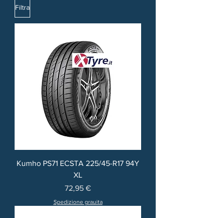
Filtra
Kumho PS71 ECSTA 225/45-R17 94Y
XL
Prezzo
72,95 €
Spedizione grauita