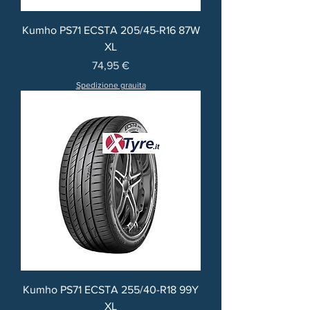
Kumho PS71 ECSTA 205/45-R16 87W
XL
Prezzo
74,95 €
Spedizione grauita
Kumho PS71 ECSTA 255/40-R18 99Y
XL