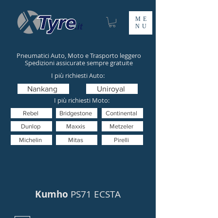
ME
NU
Pneumatici Auto, Moto e Trasporto leggero
Spedizioni assicurate sempre gratuite
I più richiesti Auto:
Nankang
Uniroyal
I più richiesti Moto:
Rebel
Bridgestone
Continental
Dunlop
Maxxis
Metzeler
Michelin
Mitas
Pirelli
Kumho
PS71 ECSTA