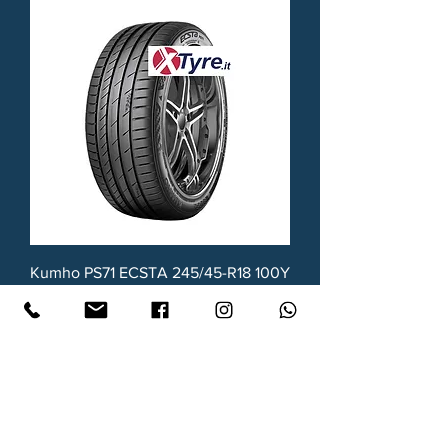
Kumho PS71 ECSTA 245/45-R18 100Y
XL
Prezzo
100,95 €
Spedizione grauita