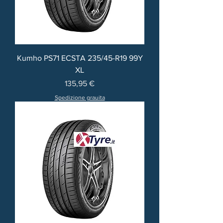
Kumho PS71 ECSTA 235/45-R19 99Y
XL
Prezzo
135,95 €
Spedizione grauita