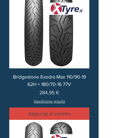
Bridgestone Exedra Max 110/90-19
62H + 180/70-16 77V
Prezzo
284,95 €
Spedizione grauita
Aggiungi al carrello