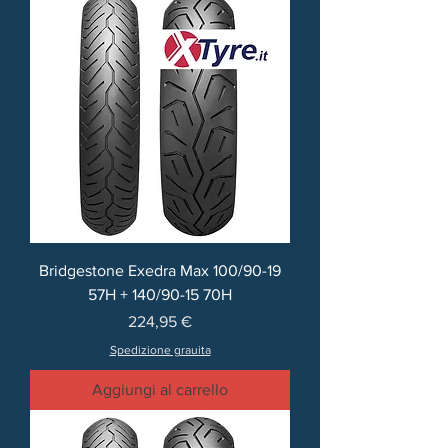
Bridgestone Exedra Max 100/90-19
57H + 140/90-15 70H
Prezzo
224,95 €
Spedizione grauita
Aggiungi al carrello