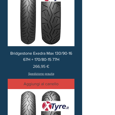
Bridgestone Exedra Max 130/90-16
67H + 170/80-15 77H
Prezzo
266,95 €
Spedizione grauita
Aggiungi al carrello