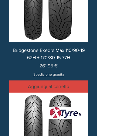
Bridgestone Exedra Max 110/90-19
62H + 170/80-15 77H
Prezzo
261,95 €
Spedizione grauita
Aggiungi al carrello