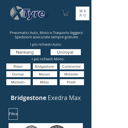
ME
NU
Pneumatici Auto, Moto e Trasporto leggero
Spedizioni assicurate sempre gratuite
I più richiesti Auto:
Nankang
Uniroyal
I più richiesti Moto:
Rebel
Bridgestone
Continental
Dunlop
Maxxis
Metzeler
Michelin
Mitas
Pirelli
Bridgestone
Exedra Max
Filtra