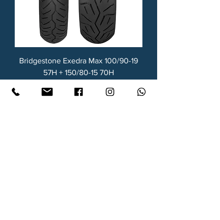
Bridgestone Exedra Max 100/90-19
57H + 150/80-15 70H
Prezzo
234,95 €
Spedizione grauita
Aggiungi al carrello