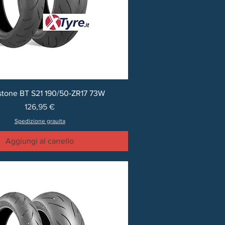
stone BT S21 190/50-ZR17 73W
Prezzo
126,95 €
Spedizione grauita
Aggiungi al carrello