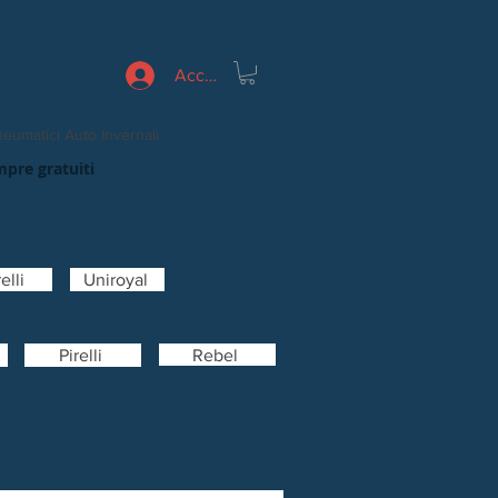
Accedi
eumatici Auto Invernali
mpre gratuiti
elli
Uniroyal
Rebel
Pirelli