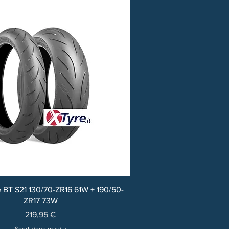
 BT S21 130/70-ZR16 61W + 190/50-
ZR17 73W
Prezzo
219,95 €