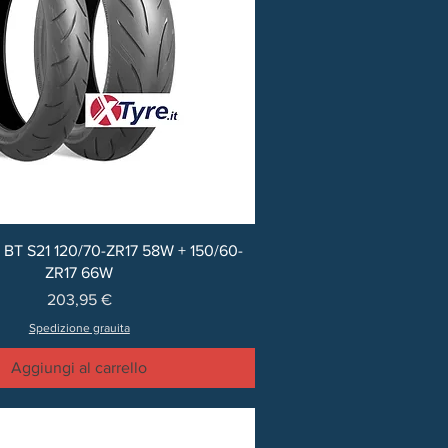
 BT S21 120/70-ZR17 58W + 150/60-
ZR17 66W
Prezzo
203,95 €
Spedizione grauita
Aggiungi al carrello