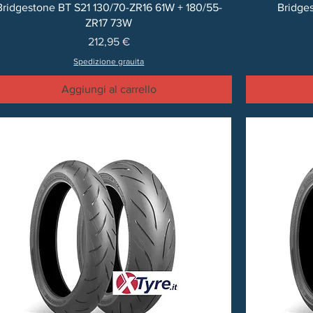
Bridgestone BT S21 130/70-ZR16 61W + 180/55-
Bridge
ZR17 73W
Prezzo
212,95 €
Spedizione grauita
Aggiungi al carrello