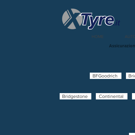
HOME
AUT
Assicurazion
BFGoodrich
Br
Bridgestone
Continental