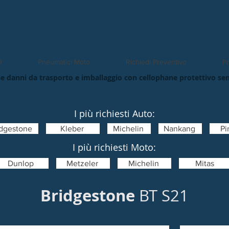
O
Pneumatici Moto
Richiedi Preventivo
Pn
e danni da trasporto e imballaggio con cellophane protettivo se
I più richiesti Auto:
idgestone
Kleber
Michelin
Nankang
Pir
I più richiesti Moto:
Dunlop
Metzeler
Michelin
Mitas
Bridgestone
BT S21