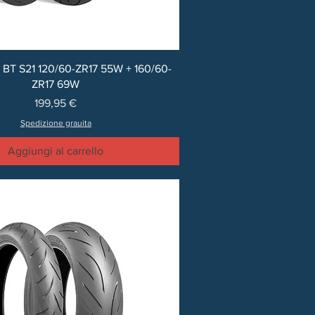
 BT S21 120/60-ZR17 55W + 160/60-
ZR17 69W
Prezzo
199,95 €
Spedizione grauita
Aggiungi al carrello