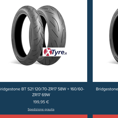
ridgestone BT S21 120/70-ZR17 58W + 160/60-
Bridgestone
ZR17 69W
Prezzo
199,95 €
Spedizione grauita