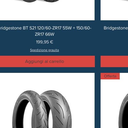
ridgestone BT S21 120/60-ZR17 55W + 150/60-
Bridgestone
ZR17 66W
Prezzo
199,95 €
Spedizione grauita
Aggiungi al carrello
Offerta