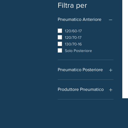
Filtra per
Pneumatico Anteriore
120/60-17
120/70-17
130/70-16
Solo Posteriore
Pneumatico Posteriore
150/60-17
160/60-17
Produttore Pneumatico
180/55-17
190/50-17
Bridgestone
190/55-17
200/55-17