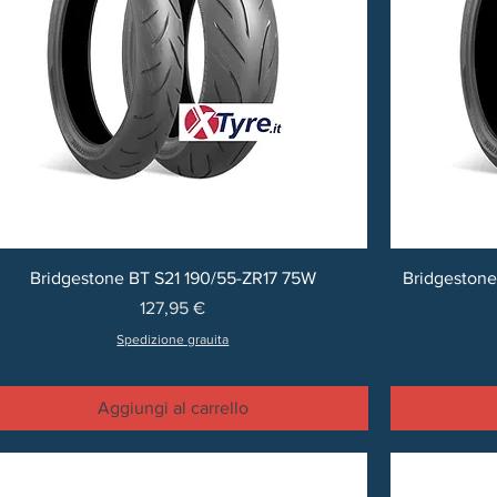
Bridgestone BT S21 190/55-ZR17 75W
Bridgestone
Prezzo
127,95 €
Spedizione grauita
Aggiungi al carrello