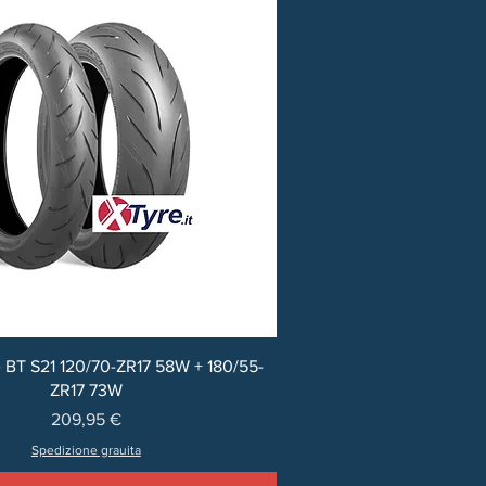
 BT S21 120/70-ZR17 58W + 180/55-
ZR17 73W
Prezzo
209,95 €
Spedizione grauita