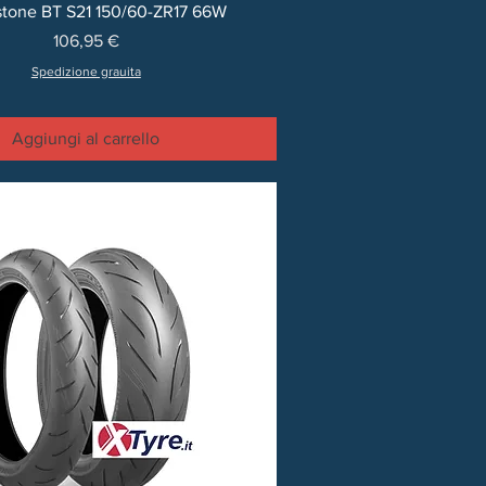
stone BT S21 150/60-ZR17 66W
Prezzo
106,95 €
Spedizione grauita
Aggiungi al carrello