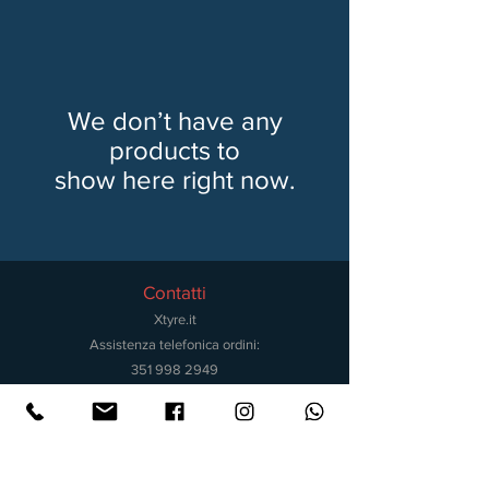
We don’t have any
products to
show here right now.
Contatti
Xtyre.it
Assistenza telefonica ordini:
351 998 2949
WhatsApp:
351 998 2949
Lunedì - Giovedì: 10:00/12:30 - 16:00/17:00
Venerdì: 10:00/12:30
Mail: info@xtyre.it