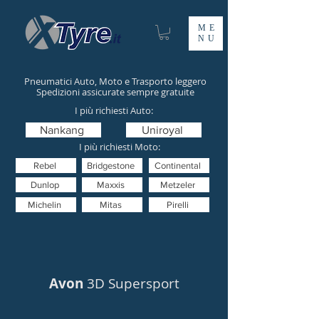
ME
NU
Pneumatici Auto, Moto e Trasporto leggero
Spedizioni assicurate sempre gratuite
I più richiesti Auto:
Nankang
Uniroyal
I più richiesti Moto:
Rebel
Bridgestone
Continental
Dunlop
Maxxis
Metzeler
Michelin
Mitas
Pirelli
Avon
3D Supersport